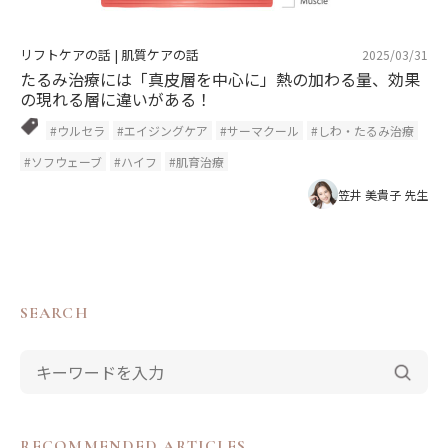
リフトケアの話
|
肌質ケアの話
2025/03/31
たるみ治療には「真皮層を中心に」熱の加わる量、効果
の現れる層に違いがある！
#ウルセラ
#エイジングケア
#サーマクール
#しわ・たるみ治療
#ソフウェーブ
#ハイフ
#肌育治療
笠井 美貴子 先生
SEARCH
RECOMMENDED ARTICLES