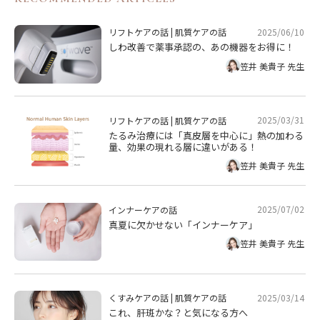
2025/06/10
リフトケアの話
|
肌質ケアの話
しわ改善で薬事承認の、あの機器をお得に！
笠井 美貴子 先生
2025/03/31
リフトケアの話
|
肌質ケアの話
たるみ治療には「真皮層を中心に」熱の加わる
量、効果の現れる層に違いがある！
笠井 美貴子 先生
2025/07/02
インナーケアの話
真夏に欠かせない「インナーケア」
笠井 美貴子 先生
2025/03/14
くすみケアの話
|
肌質ケアの話
これ、肝斑かな？と気になる方へ