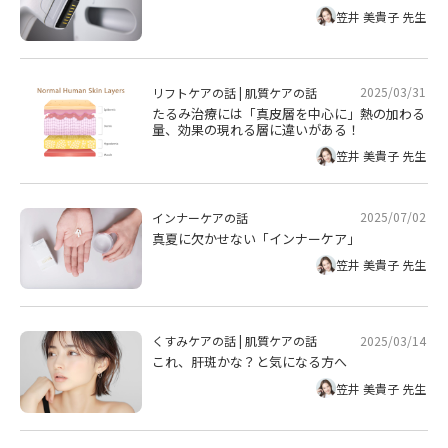
笠井 美貴子 先生
2025/03/31
リフトケアの話
|
肌質ケアの話
たるみ治療には「真皮層を中心に」熱の加わる
量、効果の現れる層に違いがある！
笠井 美貴子 先生
2025/07/02
インナーケアの話
真夏に欠かせない「インナーケア」
笠井 美貴子 先生
2025/03/14
くすみケアの話
|
肌質ケアの話
これ、肝斑かな？と気になる方へ
笠井 美貴子 先生